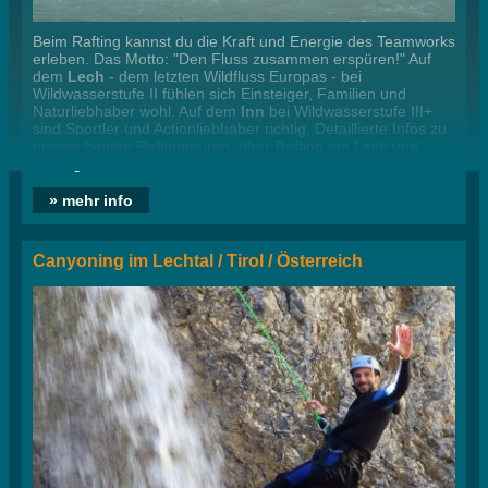
Beim Rafting kannst du die Kraft und Energie des Teamworks
erleben. Das Motto: "Den Fluss zusammen erspüren!" Auf
dem
Lech
- dem letzten Wildfluss Europas - bei
Wildwasserstufe II fühlen sich Einsteiger, Familien und
Naturliebhaber wohl. Auf dem
Inn
bei Wildwasserstufe III+
sind Sportler und Actionliebhaber richtig. Detaillierte Infos zu
unsere beiden
Raftingtouren
, über
Rafting am Lech
und
Rafting am Inn
...
» mehr info
Canyoning im Lechtal / Tirol / Österreich