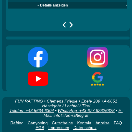
» Details anzeigen
» D
‹
›
FUN RAFTING • Clemens Friedle • Ebele 209 • A-6651
Häselgehr / Lechtal / Tirol
Telefon: +43 5634 6304
•
WhatsApp: +43 677 62826828
•
E-
Mail: info@fun-rafting.at
Rafting
Canyoning
Gutscheine
Kontakt
Anreise
FAQ
AGB
Impressum
Datenschutz