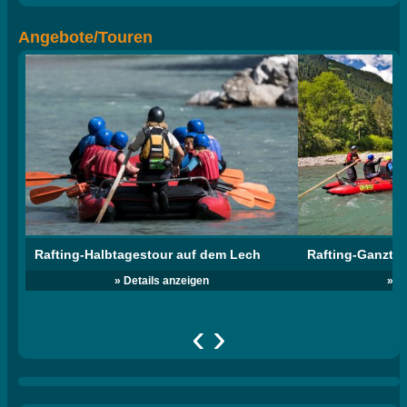
Angebote/Touren
Rafting-Halbtagestour auf dem Lech
Rafting-Ganzta
» Details anzeigen
» D
‹
›