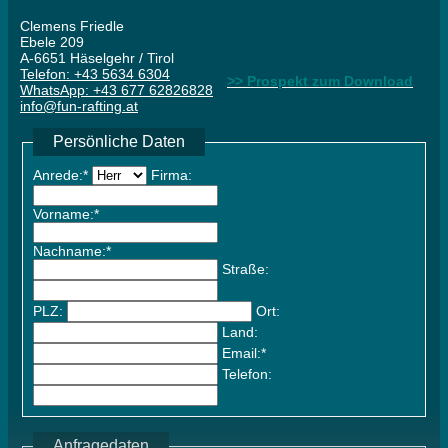
Clemens Friedle
Ebele 209
A-6651 Häselgehr / Tirol
Telefon: +43 5634 6304
>> Prospekt zum Download
WhatsApp: +43 677 62826828
info@fun-rafting.at
Persönliche Daten
Anrede:*
Firma:
Vorname:*
Nachname:*
Straße:
PLZ:
Ort:
Land:
Email:*
Telefon:
Anfragedaten