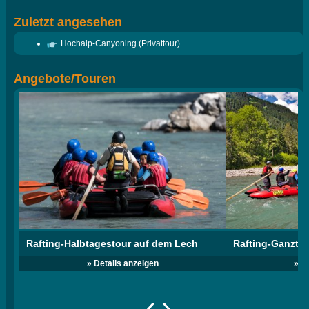
Zuletzt angesehen
Hochalp-Canyoning (Privattour)
Angebote/Touren
Rafting-Halbtagestour auf dem Lech
Rafting-Ganzta
» Details anzeigen
» D
‹
›