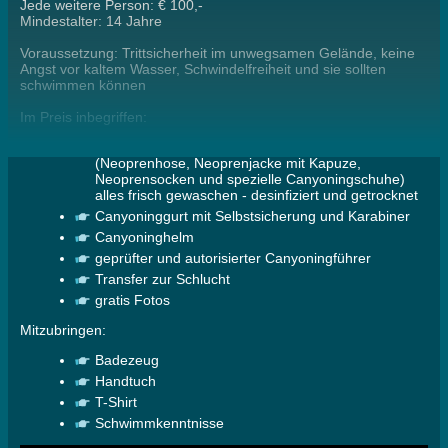
Jede weitere Person: € 100,-
Mindestalter: 14 Jahre
Voraussetzung: Trittsicherheit im unwegsamen Gelände, keine
Angst vor kaltem Wasser, Schwindelfreiheit und sie sollten
schwimmen können
Im Preis inbegriffen:
komplette neuwertige Kälteschutzausrüstung
(Neoprenhose, Neoprenjacke mit Kapuze,
Neoprensocken und spezielle Canyoningschuhe)
alles frisch gewaschen - desinfiziert und getrocknet
Canyoninggurt mit Selbstsicherung und Karabiner
Canyoninghelm
geprüfter und autorisierter Canyoningführer
Transfer zur Schlucht
gratis Fotos
Mitzubringen:
Badezeug
Handtuch
T-Shirt
Schwimmkenntnisse