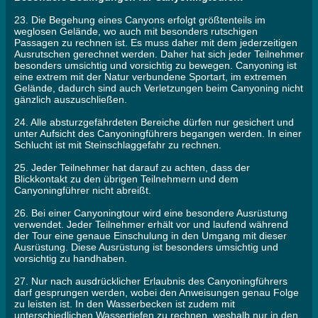
23. Die Begehung eines Canyons erfolgt größtenteils im
weglosen Gelände, wo auch mit besonders rutschigen
Passagen zu rechnen ist. Es muss daher mit dem jederzeitigen
Ausrutschen gerechnet werden. Daher hat sich jeder Teilnehmer
besonders umsichtig und vorsichtig zu bewegen. Canyoning ist
eine extrem mit der Natur verbundene Sportart, im extremen
Gelände, dadurch sind auch Verletzungen beim Canyoning nicht
gänzlich auszuschließen.
24. Alle absturzgefährdeten Bereiche dürfen nur gesichert und
unter Aufsicht des Canyoningführers begangen werden. In einer
Schlucht ist mit Steinschlaggefahr zu rechnen.
25. Jeder Teilnehmer hat darauf zu achten, dass der
Blickkontakt zu den übrigen Teilnehmern und dem
Canyoningführer nicht abreißt.
26. Bei einer Canyoningtour wird eine besondere Ausrüstung
verwendet. Jeder Teilnehmer erhält vor und laufend während
der Tour eine genaue Einschulung in den Umgang mit dieser
Ausrüstung. Diese Ausrüstung ist besonders umsichtig und
vorsichtig zu handhaben.
27. Nur nach ausdrücklicher Erlaubnis des Canyoningführers
darf gesprungen werden, wobei den Anweisungen genau Folge
zu leisten ist. In den Wasserbecken ist zudem mit
unterschiedlichen Wassertiefen zu rechnen, weshalb nur in den