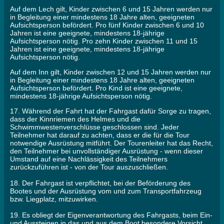
Auf dem Lech gilt, Kinder zwischen 6 und 15 Jahren werden nur
in Begleitung einer mindestens 18 Jahre alten, geeigneten
Aufsichtsperson befördert. Pro fünf Kinder zwischen 6 und 10
Jahren ist eine geeignete, mindestens 18-jährige
Aufsichtsperson nötig. Pro zehn Kinder zwischen 11 und 15
Jahren ist eine geeignete, mindestens 18-jährige
Aufsichtsperson nötig.
Auf dem Inn gilt, Kinder zwischen 12 und 15 Jahren werden nur
in Begleitung einer mindestens 18 Jahre alten, geeigneten
Aufsichtsperson befördert. Pro Kind ist eine geeignete,
mindestens 18-jährige Aufsichtsperson nötig.
17. Während der Fahrt hat der Fahrgast dafür Sorge zu tragen,
dass der Kinnriemen des Helmes und die
Schwimmwestenverschlüsse geschlossen sind. Jeder
Teilnehmer hat darauf zu achten, dass er die für die Tour
notwendige Ausrüstung mitführt. Der Tourenleiter hat das Recht,
den Teilnehmer bei unvollständiger Ausrüstung - wenn dieser
Umstand auf eine Nachlässigkeit des Teilnehmers
zurückzuführen ist - von der Tour auszuschließen.
18. Der Fahrgast ist verpflichtet, bei der Beförderung des
Bootes und der Ausrüstung vom und zum Transportfahrzeug
bzw. Liegplatz, mitzuwirken.
19. Es obliegt der Eigenverantwortung des Fahrgasts, beim Ein-
und Aussteigen in das und aus dem Boot besondere Vorsicht