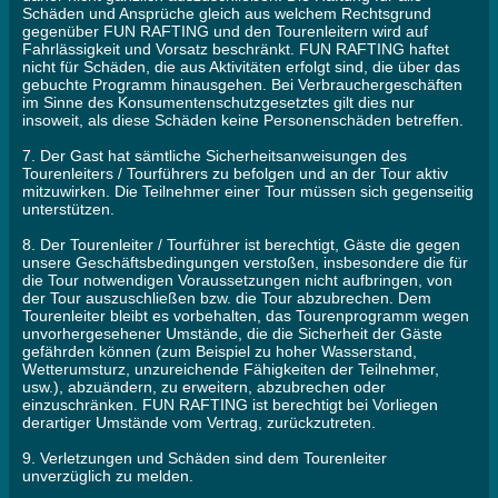
Schäden und Ansprüche gleich aus welchem Rechtsgrund
gegenüber FUN RAFTING und den Tourenleitern wird auf
Fahrlässigkeit und Vorsatz beschränkt. FUN RAFTING haftet
nicht für Schäden, die aus Aktivitäten erfolgt sind, die über das
gebuchte Programm hinausgehen. Bei Verbrauchergeschäften
im Sinne des Konsumentenschutzgesetztes gilt dies nur
insoweit, als diese Schäden keine Personenschäden betreffen.
7. Der Gast hat sämtliche Sicherheitsanweisungen des
Tourenleiters / Tourführers zu befolgen und an der Tour aktiv
mitzuwirken. Die Teilnehmer einer Tour müssen sich gegenseitig
unterstützen.
8. Der Tourenleiter / Tourführer ist berechtigt, Gäste die gegen
unsere Geschäftsbedingungen verstoßen, insbesondere die für
die Tour notwendigen Voraussetzungen nicht aufbringen, von
der Tour auszuschließen bzw. die Tour abzubrechen. Dem
Tourenleiter bleibt es vorbehalten, das Tourenprogramm wegen
unvorhergesehener Umstände, die die Sicherheit der Gäste
gefährden können (zum Beispiel zu hoher Wasserstand,
Wetterumsturz, unzureichende Fähigkeiten der Teilnehmer,
usw.), abzuändern, zu erweitern, abzubrechen oder
einzuschränken. FUN RAFTING ist berechtigt bei Vorliegen
derartiger Umstände vom Vertrag, zurückzutreten.
9. Verletzungen und Schäden sind dem Tourenleiter
unverzüglich zu melden.