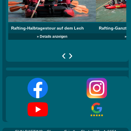
Rafting-Halbtagestour auf dem Lech
Rafting-Ganzta
» Details anzeigen
» D
‹
›