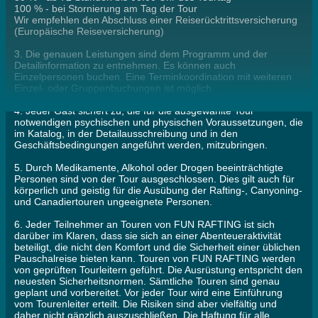
100 % - bei Stornierung am Tag der Tour
Wir empfehlen den Abschluss einer Reiserücktrittsversicherung
(Europäische Reiseversicherung)
3. Die genauen Leistungen sind dem Programm und der
Detailinformation zu entnehmen. Es können auch
Einzelpersonen buchen. Eine Terminkoordination mit weiteren
Einzel- oder Gruppenbuchungen ist möglich.
4. Jeder Gast sichert zu, die für die ausgewählte Tour
notwendigen psychischen und physischen Voraussetzungen, die
im Katalog, in der Detailausschreibung und in den
Geschäftsbedingungen angeführt werden, mitzubringen.
5. Durch Medikamente, Alkohol oder Drogen beeinträchtigte
Personen sind von der Tour ausgeschlossen. Dies gilt auch für
körperlich und geistig für die Ausübung der Rafting-, Canyoning-
und Canadiertouren ungeeignete Personen.
6. Jeder Teilnehmer an Touren von FUN RAFTING ist sich
darüber im Klaren, dass sie sich an einer Abenteueraktivität
beteiligt, die nicht den Komfort und die Sicherheit einer üblichen
Pauschalreise bieten kann. Touren von FUN RAFTING werden
von geprüften Tourleitern geführt. Die Ausrüstung entspricht den
neuesten Sicherheitsnormen. Sämtliche Touren sind genau
geplant und vorbereitet. Vor jeder Tour wird eine Einführung
vom Tourenleiter erteilt. Die Risiken sind aber vielfältig und
daher nicht gänzlich auszuschließen. Die Haftung für alle