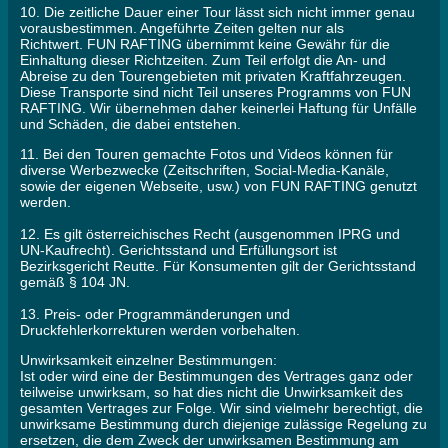
10. Die zeitliche Dauer einer Tour lässt sich nicht immer genau
vorausbestimmen. Angeführte Zeiten gelten nur als
Richtwert. FUN RAFTING übernimmt keine Gewähr für die
Einhaltung dieser Richtzeiten. Zum Teil erfolgt die An- und
Abreise zu den Tourengebieten mit privaten Kraftfahrzeugen.
Diese Transporte sind nicht Teil unseres Programms von FUN
RAFTING. Wir übernehmen daher keinerlei Haftung für Unfälle
und Schäden, die dabei entstehen.
11. Bei den Touren gemachte Fotos und Videos können für
diverse Werbezwecke (Zeitschriften, Social-Media-Kanäle,
sowie der eigenen Webseite, usw.) von FUN RAFTING genutzt
werden.
12. Es gilt österreichisches Recht (ausgenommen IPRG und
UN-Kaufrecht). Gerichtsstand und Erfüllungsort ist
Bezirksgericht Reutte. Für Konsumenten gilt der Gerichtsstand
gemäß § 104 JN.
13. Preis- oder Programmänderungen und
Druckfehlerkorrekturen werden vorbehalten.
Unwirksamkeit einzelner Bestimmungen:
Ist oder wird eine der Bestimmungen des Vertrages ganz oder
teilweise unwirksam, so hat dies nicht die Unwirksamkeit des
gesamten Vertrages zur Folge. Wir sind vielmehr berechtigt, die
unwirksame Bestimmung durch diejenige zulässige Regelung zu
ersetzen, die dem Zweck der unwirksamen Bestimmung am