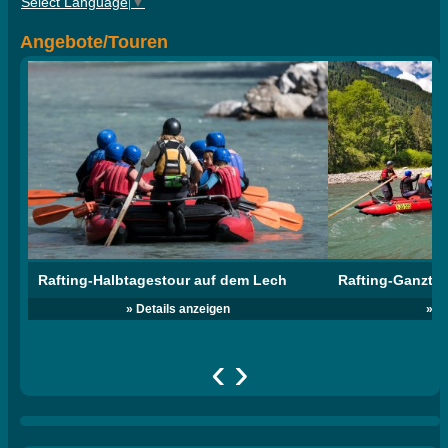
Select Language
▼
Angebote/Touren
Rafting-Halbtagestour auf dem Lech
Rafting-Ganzta
» Details anzeigen
» D
‹
›