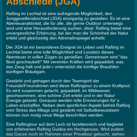
Abschiede (JGA)
Rafting im Lechtal ist eine aufregende Möglichkeit, den
Junggesellenabschied (JGA) einzigartig zu gestalten. Es ist eine
Abenteueraktivität, die für alle, die gerne Outdoor unterwegs
sind und eine Herausforderung suchen, ideal. Rafting bietet eine
unvergessliche Erfahrung, bei der man die Schönheit der Natur
erlebt und gleichzeitig den Adrenalinspiegel anhebt.
Der JGA ist ein besonderes Ereignis im Leben und Rafting im
Lechtal bietet eine tolle Möglichkeit und Location dieses
Abenteuer in vollen Zügen zu genießen. Gemeinsam wird "das
Boot geschaukelt!" Mit vereinten Kräften wird gepaddelt, was
das Zeug hält und jede:r unterstützt die künftige Braut/den
künftigen Bräutigam.
Gestärkt und getragen durch den Teamspirit der
Freunde/Freundinnen wird diese Raftingtour zu einem Kraftpool.
Es wird zusammen gelacht, gepaddelt, im Wildwasser
geschwommen, eine schöne Zeit erlebt und in der Natur
Energie getankt. Genauso werden tolle Erinnerungen für´s
Leben erschaffen. Neben dem sportlichen Aspekt befreit Rafting
vom Stress des Alltags und gestärkt mit Selbstbewusstsein
können nun mutig neue Wege beschritten werden.
Eine Raftingtour auf dem Lech ist facettenreich und begleitet
von erfahrenen Rafting Guides ein Hochgenuss. Wird zudem
das Ganze noch im Rahmen einer Privattour gebucht, stehen