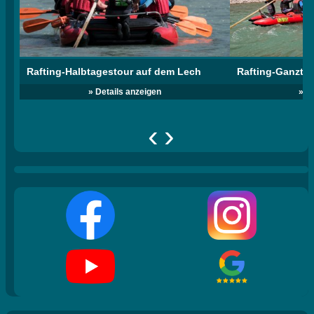
Rafting-Halbtagestour auf dem Lech
Rafting-Ganzta
» Details anzeigen
» D
‹
›