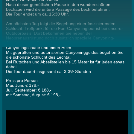
Nach dieser gemütlichen Pause in den wunderschönen
Lechauen wird die untere Passage des Lech befahren.
Die Tour endet um ca. 15:30 Uhr.
Am nächsten Tag folgt die Begehung einer faszinierenden
Schlucht. Treffpunkt für die Fun-Canyoningtour ist bei unserer
Outdoorbasis. Dort bekommen Sie neben der
Neoprenausrüstung noch zusätzlich spezielle Canyoning-
Ausrüstung wie Canyoninggurt, Neoprensocken,
Canyoningschuhe und einen Helm.
Mit geprüften und autorisierten Canyoningguides begehen Sie
die schönste Schlucht des Lechtal.
Bei Rutschen und Abseilstellen bis 15 Meter ist für jeden etwas
dabei.
Die Tour dauert insgesamt ca. 3-3½ Stunden.
Preis pro Person:
Mai, Juni: € 178,-
Juli, September: € 188,-
mit Samstag, August: € 198,-