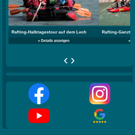
Rafting-Halbtagestour auf dem Lech
Rafting-Ganzta
» Details anzeigen
» D
‹
›