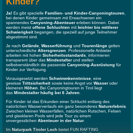
Kinder?
Ja!
Es gibt spezielle
Familien- und Kinder-Canyoningtouren
,
bei denen Kinder gemeinsam mit Erwachsenen ein
spannendes
Canyoning-Abenteuer
erleben können. Dabei
werden meist
offene Schluchten
mit
leichter bis mittlerer
Schwierigkeit
begangen, die speziell auf junge Teilnehmer
abgestimmt sind.
Je nach
Gelände
,
Wasserführung
und
Tourenlänge
gelten
unterschiedliche
Altersgrenzen
. Professionelle Anbieter
arbeiten mit hohen
Sicherheitsstandards
, informieren
transparent über das
Mindestalter
und stellen
selbstverständlich die passende
Canyoning-Ausrüstung
für
Kinder zur Verfügung.
Vorausgesetzt werden
Schwimmkenntnisse
, eine
gewisse
Trittsicherheit
sowie keine Angst vor
Wasser
oder
kleineren
Höhen
. Bei Canyoningtouren in Tirol liegt
das
Mindestalter häufig bei 6 Jahren
.
Für Kinder ist das Erkunden einer Schlucht entlang des
natürlichen Wasserverlaufs ein ganz besonderes
Naturerlebnis
.
Zwischen kleinen Wasserfällen, natürlichen Rutschen, Felsen
und glasklaren Pools wird jede Tour zu einem
unvergesslichen
Abenteuer in der Natur
.
Im
Naturpark Tiroler Lech
bietet FUN RAFTING