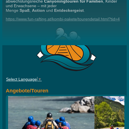
abwechslungsreiche
Canyoningtouren für Familien
, Kinder
und Erwachsene – mit jeder
Menge
Spaß
,
Action
und
Entdeckergeist
.
https://www.fun-rafting.at/kombi-pakete/tourendetail.html?tid=4
Select Language
▼
Angebote/Touren