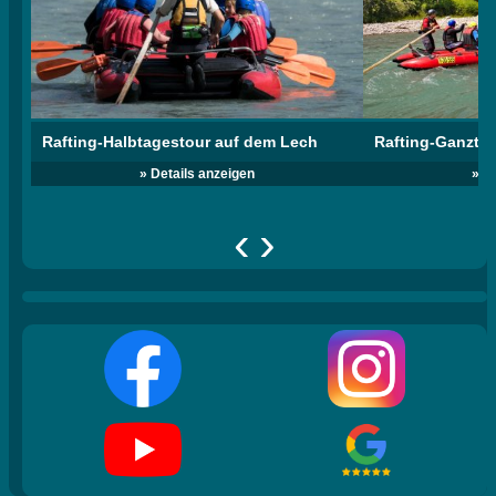
Rafting-Halbtagestour auf dem Lech
Rafting-Ganzta
» Details anzeigen
» D
‹
›