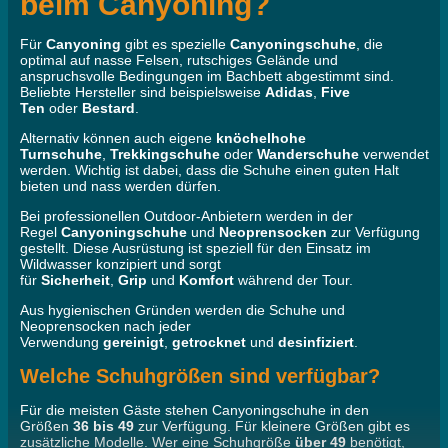
beim Canyoning?
Für
Canyoning
gibt es spezielle
Canyoningschuhe
, die
optimal auf nasse Felsen, rutschiges Gelände und
anspruchsvolle Bedingungen im Bachbett abgestimmt sind.
Beliebte Hersteller sind beispielsweise
Adidas
,
Five
Ten
oder
Bestard
.
Alternativ können auch eigene
knöchelhohe
Turnschuhe
,
Trekkingschuhe
oder
Wanderschuhe
verwendet
werden. Wichtig ist dabei, dass die Schuhe einen guten Halt
bieten und nass werden dürfen.
Bei professionellen Outdoor-Anbietern werden in der
Regel
Canyoningschuhe
und
Neoprensocken
zur Verfügung
gestellt. Diese Ausrüstung ist speziell für den Einsatz im
Wildwasser konzipiert und sorgt
für
Sicherheit
,
Grip
und
Komfort
während der Tour.
Aus hygienischen Gründen werden die Schuhe und
Neoprensocken nach jeder
Verwendung
gereinigt
,
getrocknet
und
desinfiziert
.
Welche Schuhgrößen sind verfügbar?
Für die meisten Gäste stehen Canyoningschuhe in den
Größen
36 bis 49
zur Verfügung. Für kleinere Größen gibt es
zusätzliche Modelle. Wer eine Schuhgröße
über 49
benötigt,