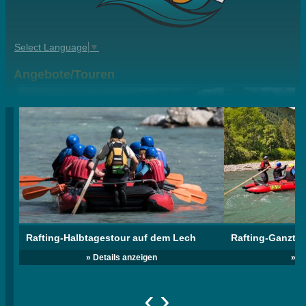
Select Language
▼
Angebote/Touren
Rafting-Halbtagestour auf dem Lech
Rafting-Ganzta
» Details anzeigen
» D
‹
›