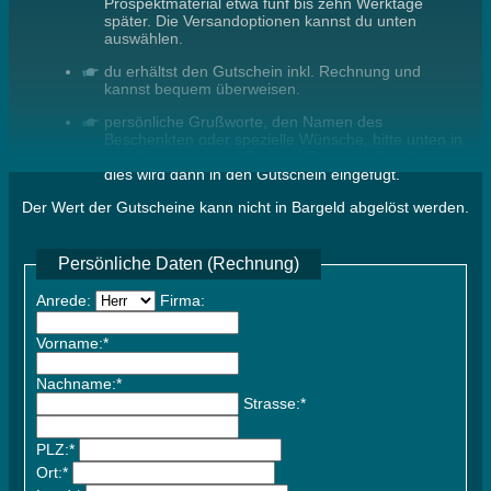
Prospektmaterial etwa fünf bis zehn Werktage
später. Die Versandoptionen kannst du unten
auswählen.
du erhältst den Gutschein inkl. Rechnung und
kannst bequem überweisen.
persönliche Grußworte, den Namen des
Beschenkten oder spezielle Wünsche, bitte unten in
den Anmerkungen ("Text auf Gutschein") mitteilen -
dies wird dann in den Gutschein eingefügt.
Der Wert der Gutscheine kann nicht in Bargeld abgelöst werden.
Persönliche Daten (Rechnung)
Anrede:
Firma:
Vorname:*
Nachname:*
Strasse:*
PLZ:*
Ort:*