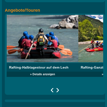
Angebote/Touren
Rafting-Halbtagestour auf dem Lech
Rafting-Ganzta
» Details anzeigen
» D
‹
›