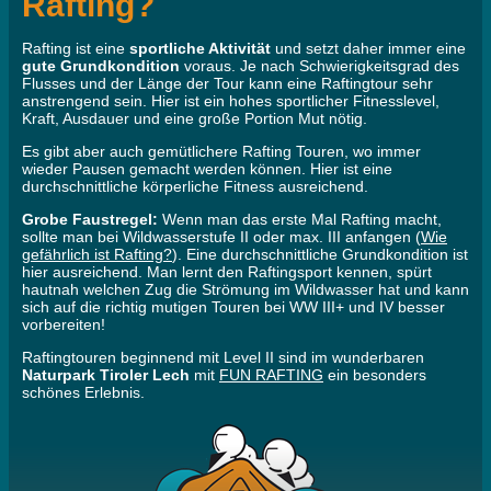
Rafting?
Rafting ist eine
sportliche Aktivität
und setzt daher immer eine
gute Grundkondition
voraus. Je nach Schwierigkeitsgrad des
Flusses und der Länge der Tour kann eine Raftingtour sehr
anstrengend sein. Hier ist ein hohes sportlicher Fitnesslevel,
Kraft, Ausdauer und eine große Portion Mut nötig.
Es gibt aber auch gemütlichere Rafting Touren, wo immer
wieder Pausen gemacht werden können. Hier ist eine
durchschnittliche körperliche Fitness ausreichend.
Grobe Faustregel:
Wenn man das erste Mal Rafting macht,
sollte man bei Wildwasserstufe II oder max. III anfangen (
Wie
gefährlich ist Rafting?
). Eine durchschnittliche Grundkondition ist
hier ausreichend. Man lernt den Raftingsport kennen, spürt
hautnah welchen Zug die Strömung im Wildwasser hat und kann
sich auf die richtig mutigen Touren bei WW III+ und IV besser
vorbereiten!
Raftingtouren beginnend mit Level II sind im wunderbaren
Naturpark Tiroler Lech
mit
FUN RAFTING
ein besonders
schönes Erlebnis.