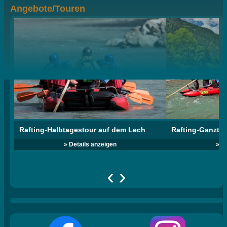
Angebote/Touren
Rafting-Halbtagestour auf dem Lech
Rafting-Ganzta
» Details anzeigen
» D
‹
›