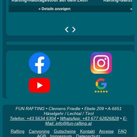
Rafting-Halbtagestour auf dem Lech
Rafting-Ganzta
» Details anzeigen
» D
‹
›
FUN RAFTING • Clemens Friedle • Ebele 209 • A-6651
Häselgehr / Lechtal / Tirol
Telefon: +43 5634 6304
•
WhatsApp: +43 677 62826828
•
E-
Mail: info@fun-rafting.at
Rafting
Canyoning
Gutscheine
Kontakt
Anreise
FAQ
AGB
Impressum
Datenschutz