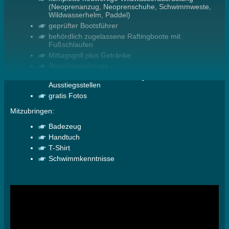
(Neoprenanzug, Neoprenschuhe, Schwimmweste,
Wildwasserhelm, Paddel)
geprüfter Bootsführer
behördlich zugelassene Raftingboote mit
Fußschlaufen
Mittagsgrill plus Getränke
Abschlussschnaps
Transfer in unseren Fahrzeugen zu den Ein- und
Ausstiegsstellen
gratis Fotos
Mitzubringen:
Badezeug
Handtuch
T-Shirt
Schwimmkenntnisse