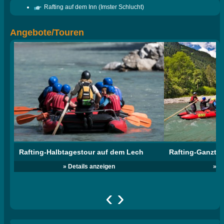
Rafting auf dem Inn (Imster Schlucht)
Angebote/Touren
Rafting-Halbtagestour auf dem Lech
Rafting-Ganzta
» Details anzeigen
» D
‹
›