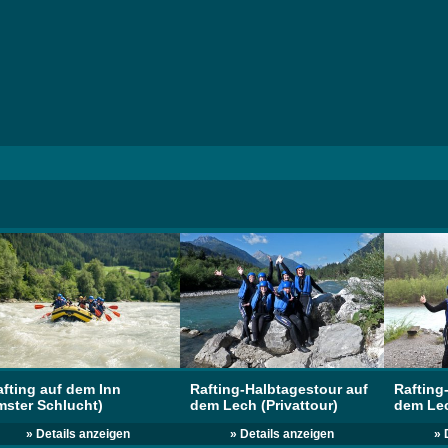
afting auf dem Inn
Rafting-Halbtagestour auf
Rafting
mster Schlucht)
dem Lech (Privattour)
dem Lec
» Details anzeigen
» Details anzeigen
» 