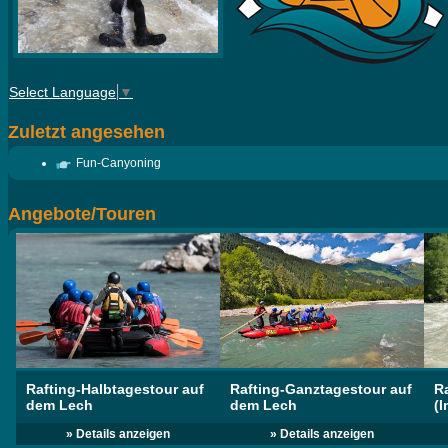
Select Language
▼
Zuletzt angesehen
Fun-Canyoning
Angebote/Touren
Rafting-Halbtagestour auf
Rafting-Ganztagestour auf
R
dem Lech
dem Lech
(I
» Details anzeigen
» Details anzeigen