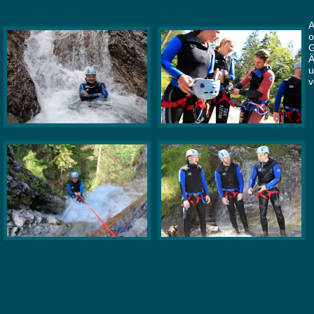
o
G
Ä
u
v