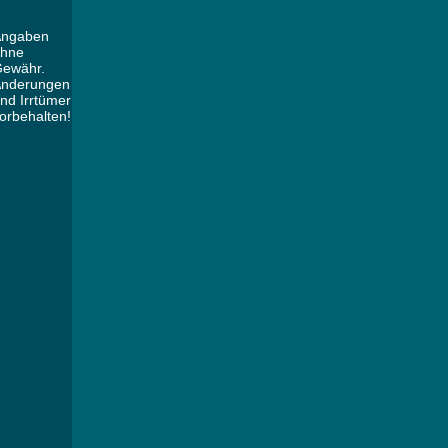
Angaben
hne
ewähr.
nderungen
nd Irrtümer
orbehalten!